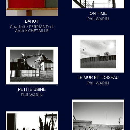
ON TIME
Phil WARIN
BAHUT
Charlotte PERRIAND et
André CHETAILLE
LE MUR ET L'OISEAU
Phil WARIN
PETITE USINE
Phil WARIN