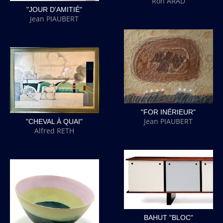
Ron ARAD
"JOUR D'AMITIÉ"
Jean PIAUBERT
"FOR INÉRIEUR"
Jean PIAUBERT
"CHEVAL À QUAI"
Alfred RETH
BAHUT "BLOC"