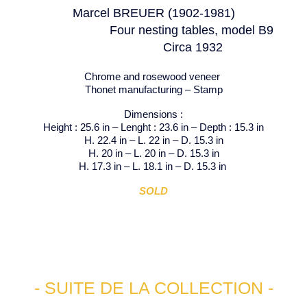
Marcel BREUER (1902-1981)
Four nesting tables, model B9
Circa 1932
Chrome and rosewood veneer
Thonet manufacturing – Stamp
Dimensions :
Height : 25.6 in – Lenght : 23.6 in – Depth : 15.3 in
H. 22.4 in – L. 22 in – D. 15.3 in
H. 20 in – L. 20 in – D. 15.3 in
H. 17.3 in – L. 18.1 in – D. 15.3 in
SOLD
PREV
NEXT
Hommage au masque Fang de
Lampe équilibrée à simple
René Withofs
balancier
- SUITE DE LA COLLECTION -