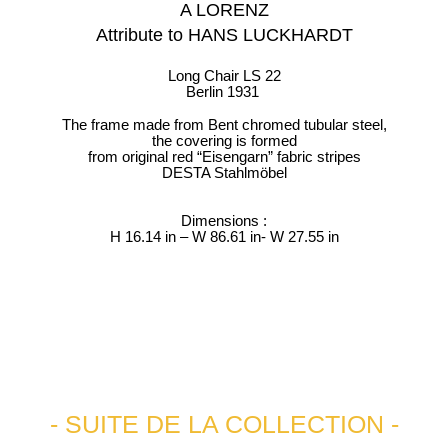
A LORENZ
Attribute to HANS LUCKHARDT
Long Chair LS 22
Berlin 1931
The frame made from Bent chromed tubular steel,
the covering is
formed
from original red “Eisengarn” fabric stripes
DESTA Stahlmöbel
Dimensions :
H 16.14 in – W 86.61 in- W 27.55 in
PREV
NEXT
Paire de sièges
Paire de selettes B136
- SUITE DE LA COLLECTION -